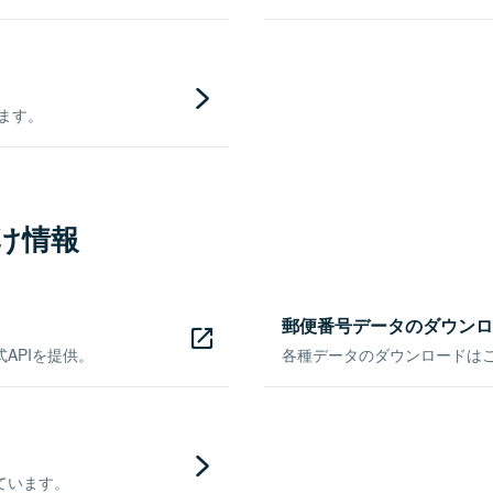
きます。
け情報
郵便番号データのダウンロ
APIを提供。
各種データのダウンロードはこち
ています。