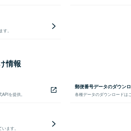
きます。
け情報
郵便番号データのダウンロ
APIを提供。
各種データのダウンロードはこち
ています。