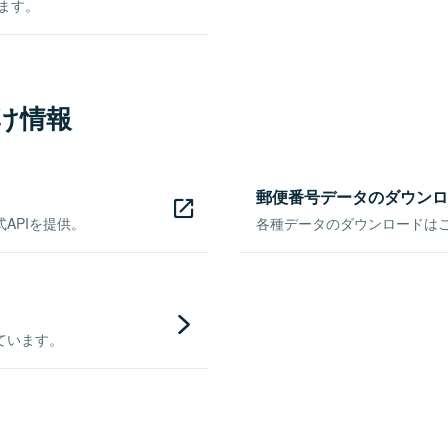
きます。
け情報
郵便番号データのダウンロ
APIを提供。
各種データのダウンロードはこち
ています。