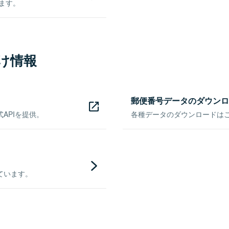
きます。
け情報
郵便番号データのダウンロ
APIを提供。
各種データのダウンロードはこち
ています。