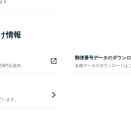
きます。
け情報
郵便番号データのダウンロ
APIを提供。
各種データのダウンロードはこち
ています。