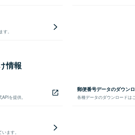
きます。
け情報
郵便番号データのダウンロ
APIを提供。
各種データのダウンロードはこち
ています。