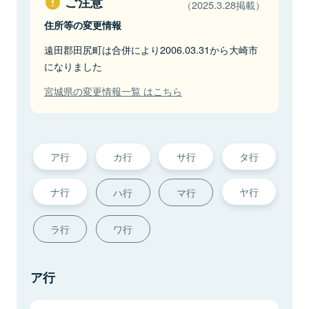
ご注意
（2025.3.28掲載）
住所等の変更情報
遠田郡田尻町は合併により2006.03.31から大崎市
になりました
宮城県の変更情報一覧 はこちら
ア行
カ行
サ行
タ行
ナ行
ヤ行
ハ行
マ行
ラ行
ワ行
ア行