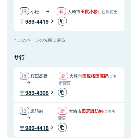
小松
大崎市
田尻小松
に住所変更
989-4419
このページの先頭に戻る
サ行
桜田高野
大崎市
田尻桜田高野
に住
所変更
989-4306
諏訪峠
大崎市
田尻諏訪峠
に住所
変更
989-4418