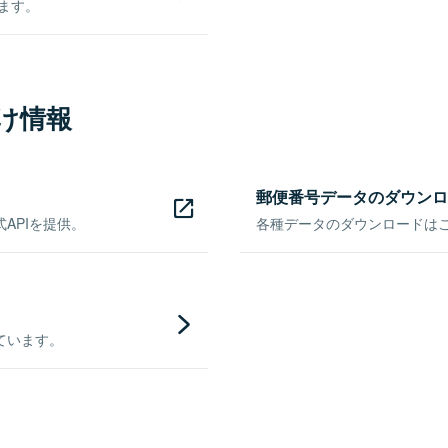
きます。
け情報
郵便番号データのダウンロ
APIを提供。
各種データのダウンロードはこち
ています。