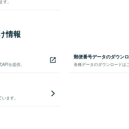
きます。
け情報
郵便番号データのダウンロ
APIを提供。
各種データのダウンロードはこち
ています。