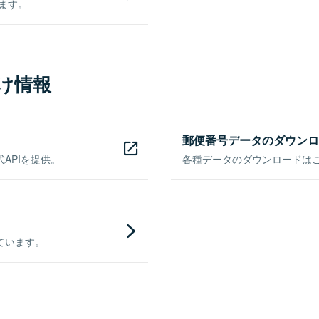
きます。
け情報
郵便番号データのダウンロ
APIを提供。
各種データのダウンロードはこち
ています。