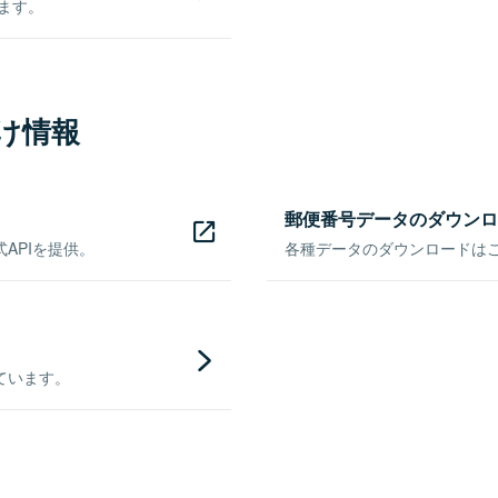
きます。
け情報
郵便番号データのダウンロ
APIを提供。
各種データのダウンロードはこち
ています。