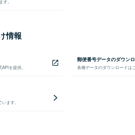
きます。
け情報
郵便番号データのダウンロ
APIを提供。
各種データのダウンロードはこち
ています。