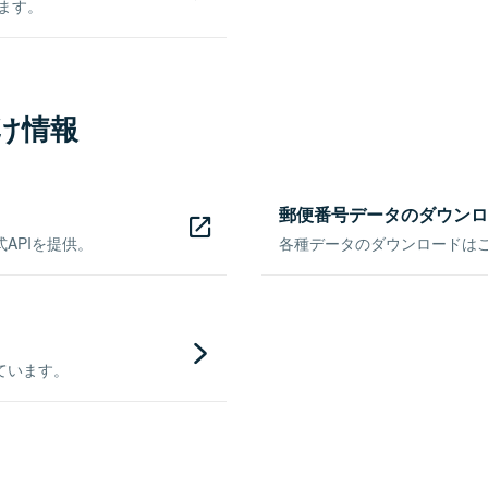
きます。
け情報
郵便番号データのダウンロ
APIを提供。
各種データのダウンロードはこち
ています。