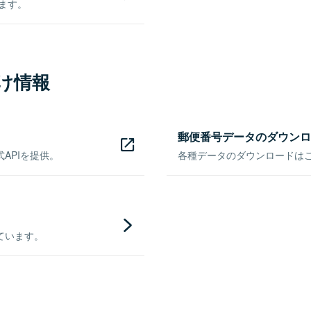
きます。
け情報
郵便番号データのダウンロ
APIを提供。
各種データのダウンロードはこち
ています。