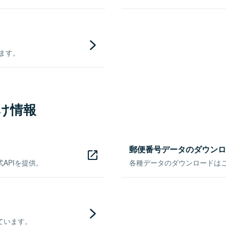
きます。
け情報
郵便番号データのダウンロ
APIを提供。
各種データのダウンロードはこち
ています。