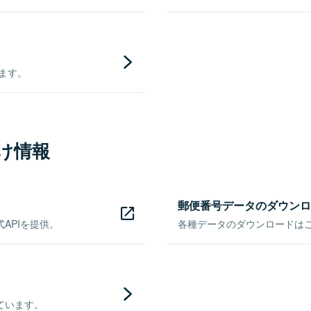
きます。
け情報
郵便番号データのダウンロ
APIを提供。
各種データのダウンロードはこち
ています。