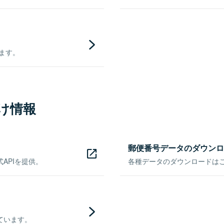
きます。
け情報
郵便番号データのダウンロ
APIを提供。
各種データのダウンロードはこち
ています。