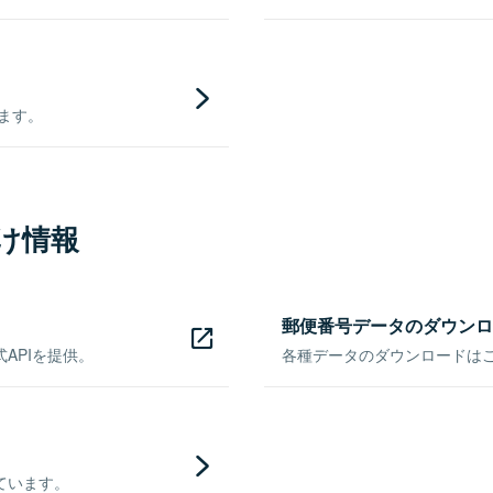
きます。
け情報
郵便番号データのダウンロ
APIを提供。
各種データのダウンロードはこち
ています。