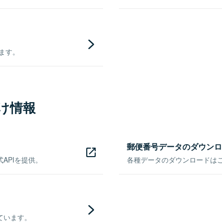
きます。
け情報
郵便番号データのダウンロ
APIを提供。
各種データのダウンロードはこち
ています。