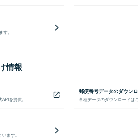
きます。
け情報
郵便番号データのダウンロ
APIを提供。
各種データのダウンロードはこち
ています。