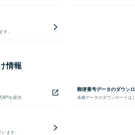
きます。
け情報
郵便番号データのダウンロ
APIを提供。
各種データのダウンロードはこち
ています。