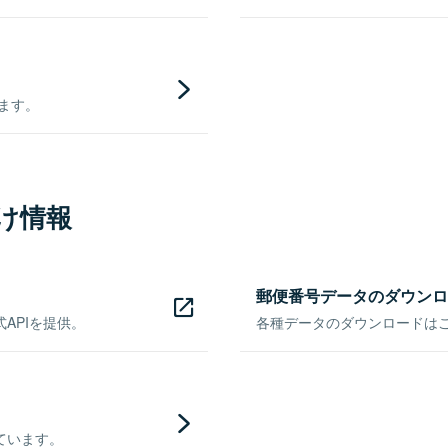
きます。
け情報
郵便番号データのダウンロ
APIを提供。
各種データのダウンロードはこち
ています。