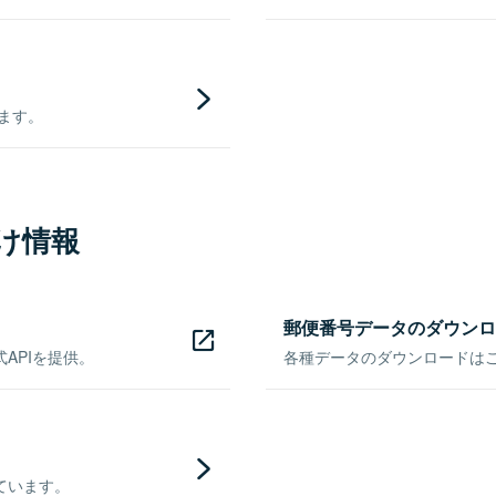
きます。
け情報
郵便番号データのダウンロ
APIを提供。
各種データのダウンロードはこち
ています。