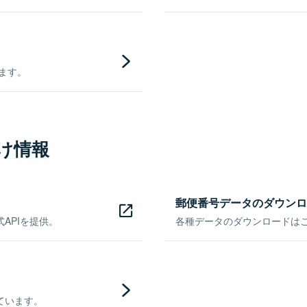
きます。
け情報
郵便番号データのダウンロ
APIを提供。
各種データのダウンロードはこち
ています。