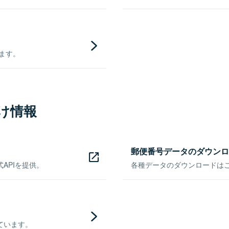
きます。
け情報
郵便番号データのダウンロ
APIを提供。
各種データのダウンロードはこち
ています。