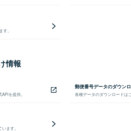
きます。
け情報
郵便番号データのダウンロ
APIを提供。
各種データのダウンロードはこち
ています。