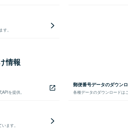
きます。
け情報
郵便番号データのダウンロ
APIを提供。
各種データのダウンロードはこち
ています。