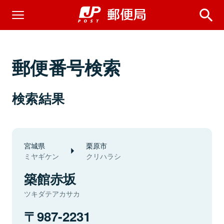
郵便番号検索
検索結果
宮城県
栗原市
ミヤギケン
クリハラシ
築館赤坂
ツキダテアカサカ
987-2231