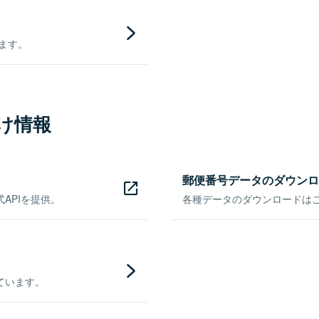
きます。
け情報
郵便番号データのダウンロ
APIを提供。
各種データのダウンロードはこち
ています。