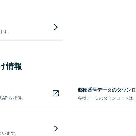
きます。
け情報
郵便番号データのダウンロ
APIを提供。
各種データのダウンロードはこち
ています。