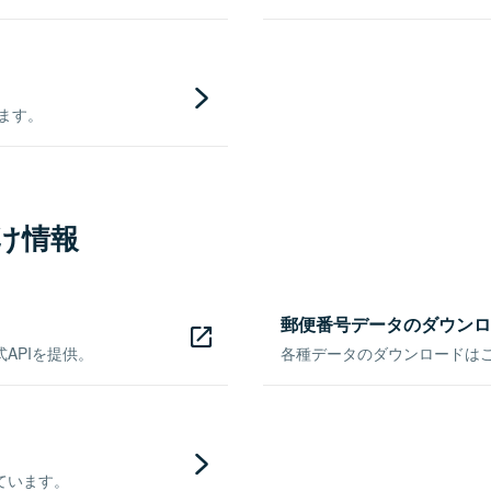
きます。
け情報
郵便番号データのダウンロ
APIを提供。
各種データのダウンロードはこち
ています。