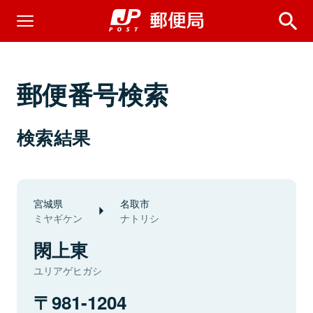
郵便番号検索
検索結果
宮城県
名取市
ミヤギケン
ナトリシ
閖上東
ユリアゲヒガシ
981-1204