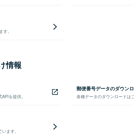
きます。
け情報
郵便番号データのダウンロ
APIを提供。
各種データのダウンロードはこち
ています。