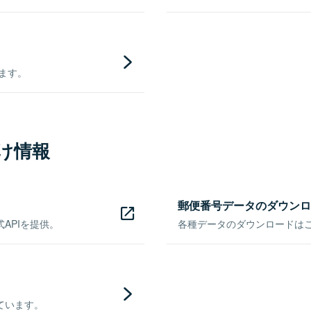
きます。
け情報
郵便番号データのダウンロ
APIを提供。
各種データのダウンロードはこち
ています。