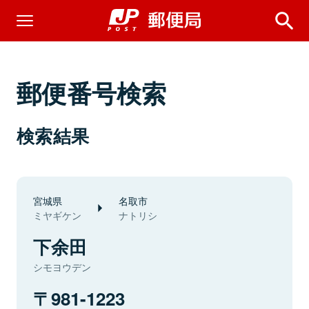
郵便番号検索
検索結果
宮城県
名取市
ミヤギケン
ナトリシ
下余田
シモヨウデン
981-1223