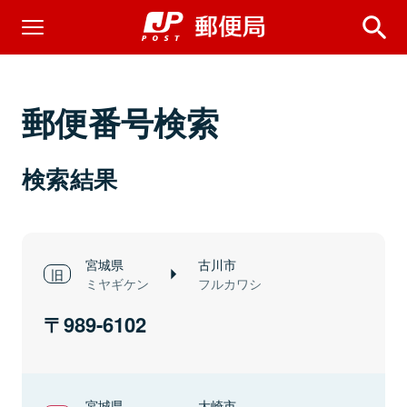
郵便番号検索
検索結果
宮城県
古川市
ミヤギケン
フルカワシ
989-6102
宮城県
大崎市