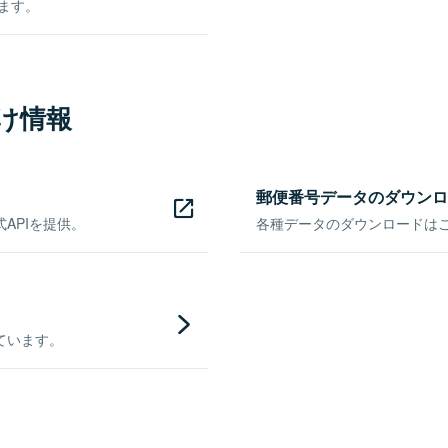
きます。
け情報
郵便番号データのダウンロ
APIを提供。
各種データのダウンロードはこち
ています。