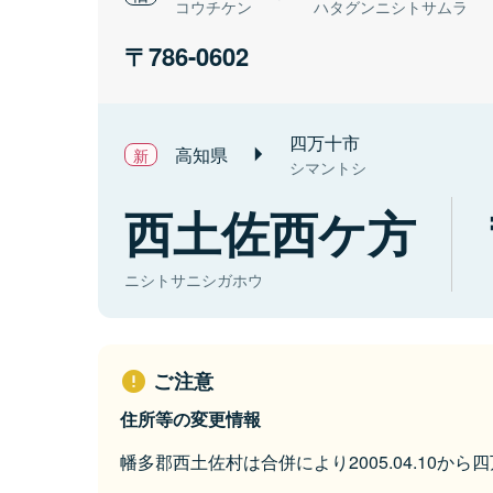
コウチケン
ハタグンニシトサムラ
786-0602
四万十市
高知県
シマントシ
西土佐西ケ方
ニシトサニシガホウ
ご注意
住所等の変更情報
幡多郡西土佐村は合併により2005.04.10か