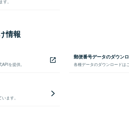
きます。
け情報
郵便番号データのダウンロ
APIを提供。
各種データのダウンロードはこち
ています。