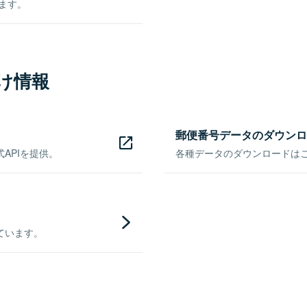
きます。
け情報
郵便番号データのダウンロ
APIを提供。
各種データのダウンロードはこち
ています。