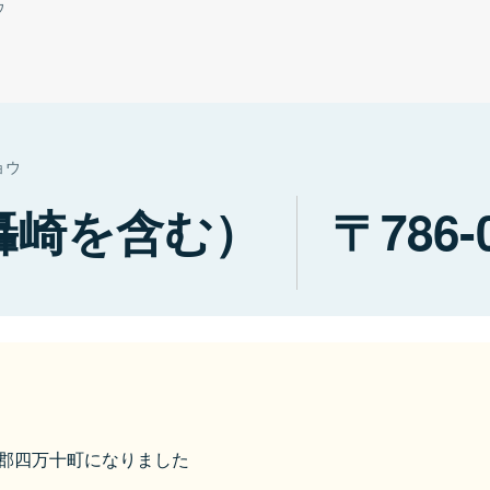
ウ
ョウ
轟崎を含む）
786-
高岡郡四万十町になりました