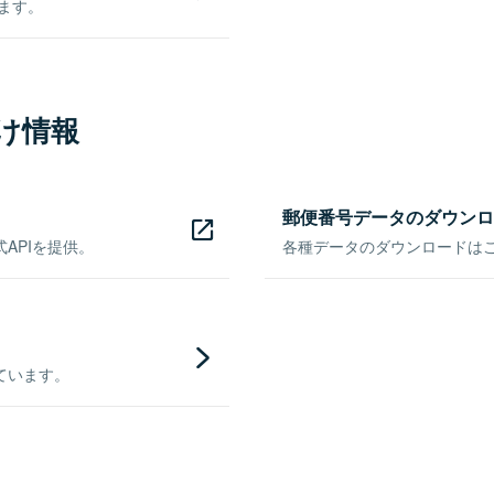
きます。
け情報
郵便番号データのダウンロ
APIを提供。
各種データのダウンロードはこち
ています。