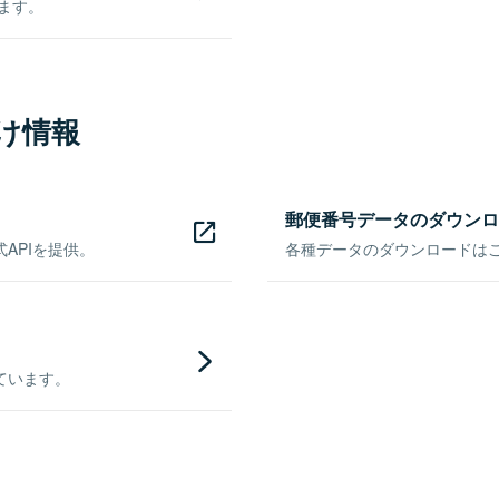
きます。
け情報
郵便番号データのダウンロ
APIを提供。
各種データのダウンロードはこち
ています。