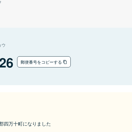
ウ
ョウ
26
郵便番号をコピーする
高岡郡四万十町になりました