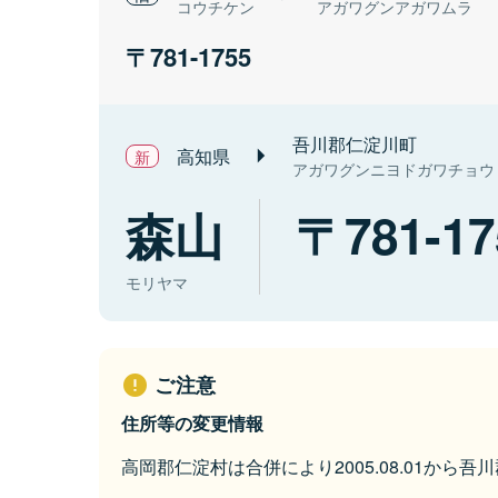
コウチケン
アガワグンアガワムラ
781-1755
吾川郡仁淀川町
高知県
アガワグンニヨドガワチョウ
森山
781-17
モリヤマ
ご注意
住所等の変更情報
高岡郡仁淀村は合併により2005.08.01から