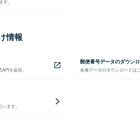
きます。
け情報
郵便番号データのダウンロ
APIを提供。
各種データのダウンロードはこち
ています。