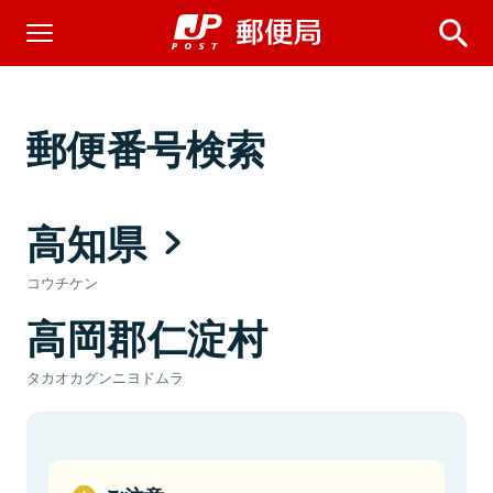
郵便番号検索
高知県
コウチケン
高岡郡仁淀村
タカオカグンニヨドムラ