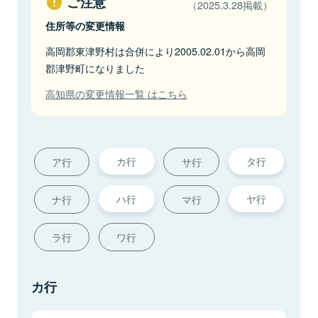
ご注意
（2025.3.28掲載）
住所等の変更情報
高岡郡東津野村は合併により2005.02.01から高岡
郡津野町になりました
高知県の変更情報一覧 はこちら
カ行
タ行
ア行
サ行
ハ行
ヤ行
ナ行
マ行
ラ行
ワ行
カ行