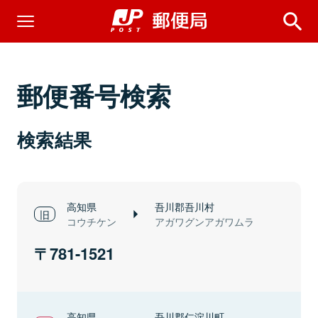
郵便番号検索
検索結果
高知県
吾川郡吾川村
コウチケン
アガワグンアガワムラ
781-1521
高知県
吾川郡仁淀川町