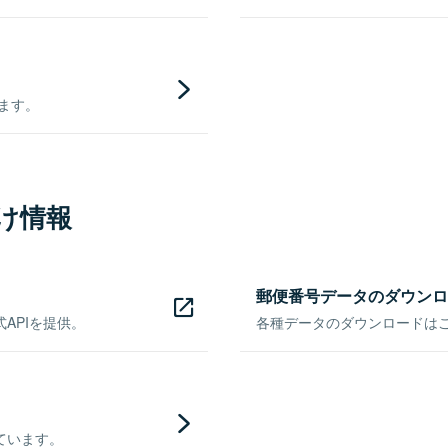
きます。
け情報
郵便番号データのダウンロ
APIを提供。
各種データのダウンロードはこち
ています。