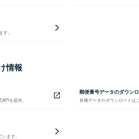
きます。
け情報
郵便番号データのダウンロ
APIを提供。
各種データのダウンロードはこち
ています。