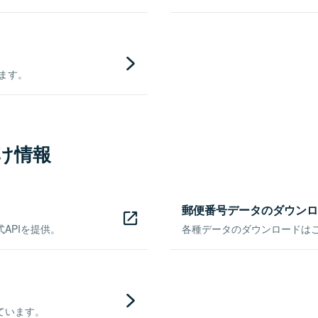
きます。
け情報
郵便番号データのダウンロ
APIを提供。
各種データのダウンロードはこち
ています。