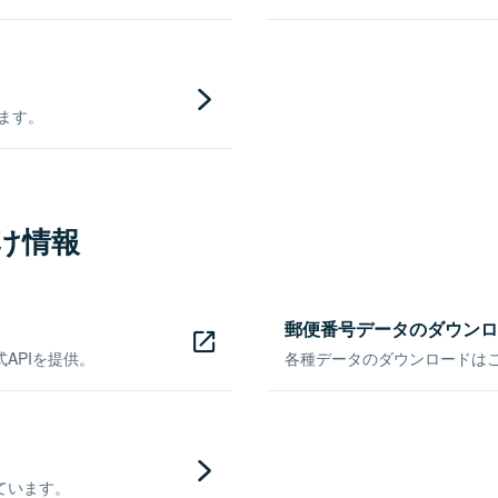
きます。
け情報
郵便番号データのダウンロ
APIを提供。
各種データのダウンロードはこち
ています。