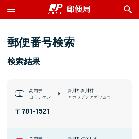
郵便番号検索
検索結果
高知県
吾川郡吾川村
コウチケン
アガワグンアガワムラ
781-1521
高知県
吾川郡仁淀川町